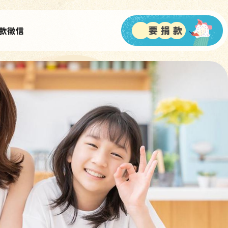
我
款徵信