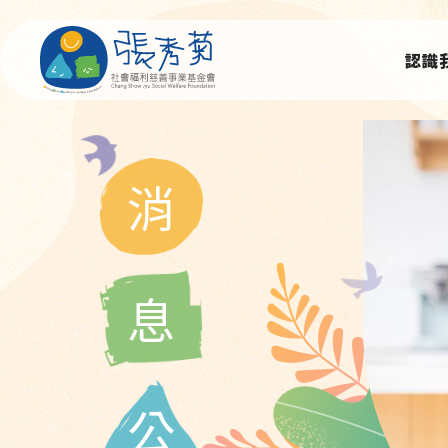
認識
消
息
公