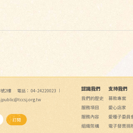
認識我們
支持我們
8號2樓
電話：
04-24220023
我們的歷史
募款專案
sjpublic@tccsj.org.tw
服務項目
愛心店家
服務內容
愛種子委員
訂閱
組織架構
電子發票捐