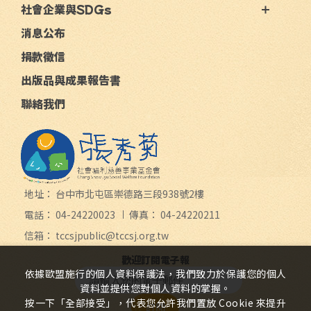
社會企業與SDGs
消息公布
捐款徵信
出版品與成果報告書
聯絡我們
地址：
台中市北屯區崇德路三段938號2樓
電話：
04-24220023
傳真：
04-24220211
信箱：
tccsjpublic@tccsj.org.tw
歡迎訂閱電子報
依據歐盟施行的個人資料保護法，我們致力於保護您的個人
資料並提供您對個人資料的掌握。
按一下「全部接受」，代表您允許我們置放 Cookie 來提升
訂閱