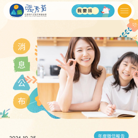
我
要
捐
款
消
息
公
布
年度徵信報告