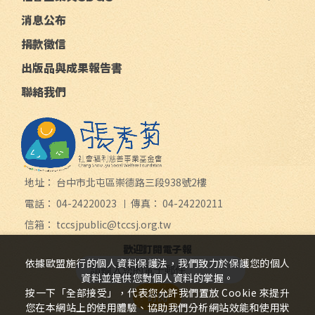
消息公布
捐款徵信
出版品與成果報告書
聯絡我們
地址：
台中市北屯區崇德路三段938號2樓
電話：
04-24220023
傳真：
04-24220211
信箱：
tccsjpublic@tccsj.org.tw
歡迎訂閱電子報
依據歐盟施行的個人資料保護法，我們致力於保護您的個人
資料並提供您對個人資料的掌握。
按一下「全部接受」，代表您允許我們置放 Cookie 來提升
訂閱
您在本網站上的使用體驗、協助我們分析網站效能和使用狀