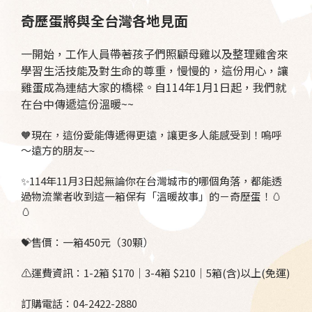
奇歷蛋將與全台灣各地見面
一開始，工作人員帶著孩子們照顧母雞以及整理雞舍來
學習生活技能及對生命的尊重，慢慢的，這份用心，讓
雞蛋成為連結大家的橋樑。自114年1月1日起，我們就
在台中傳遞這份溫暖~~
🧡現在，這份愛能傳遞得更遠，讓更多人能感受到！嗚呼
～遠方的朋友~~
✨114年11月3日起無論你在台灣城市的哪個角落，都能透
過物流業者收到這一箱保有「溫暖故事」的－奇歷蛋！🥚
🥚
💝售價：一箱450元（30顆）
⚠️運費資訊：1-2箱 $170｜3-4箱 $210｜5箱(含)以上(免運)
訂購電話：04-2422-2880