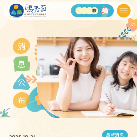
我
消
息
公
布
最新消息